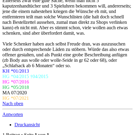
Einerseits zwar eine gute Sache, wenn man nicht 5
kaputzenhandtücher und 3 Spieluhren bekommen will, andererseits;
jene die einem nahestehen kriegen die Wünsche eh mit, und
entfernteren teilt man solche Wunschlisten (die halt doch schnell
nach Bestellzettel aussehen, zumal man direkt zu Shops verlinken
kann) eh nicht mit. Aber es stimmt schon, viele wollen auch etwas
schenken, sind aber überfordert damit, was.
Viele Schenker haben auch selbst Freude dran, was auszusuchen
oder durch entsprechende Läden zu stöbern. Würde das also etwas
offener gestalten, und als Punkt eine grobe Beschreibung anfügen
(zb Body aus wolle oder wolle-Seide in gr 62 oder 68), oder
„Schlafsack ab 6 Monaten“ oder so.
KH *01/2013
HG *04/2015 †04/2015
HG *07/2016
HG *05/2018
MA 07/2020
HG *07/2021
Nach oben
Antworten
Druckansicht
1 Beitrag • Seite
1
von
1