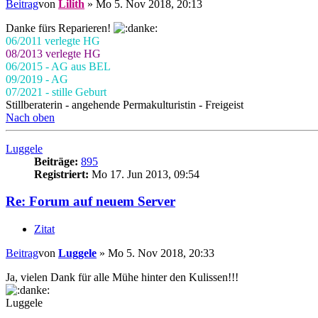
Beitrag
von
Lilith
»
Mo 5. Nov 2018, 20:13
Danke fürs Reparieren!
06/2011 verlegte HG
08/2013 verlegte HG
06/2015 - AG aus BEL
09/2019 - AG
07/2021 - stille Geburt
Stillberaterin - angehende Permakulturistin - Freigeist
Nach oben
Luggele
Beiträge:
895
Registriert:
Mo 17. Jun 2013, 09:54
Re: Forum auf neuem Server
Zitat
Beitrag
von
Luggele
»
Mo 5. Nov 2018, 20:33
Ja, vielen Dank für alle Mühe hinter den Kulissen!!!
Luggele