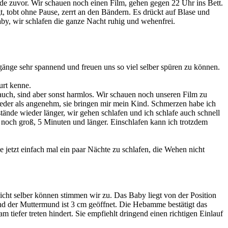
de zuvor. Wir schauen noch einen Film, gehen gegen 22 Uhr ins Bett.
, tobt ohne Pause, zerrt an den Bändern. Es drückt auf Blase und
aby, wir schlafen die ganze Nacht ruhig und wehenfrei.
änge sehr spannend und freuen uns so viel selber spüren zu können.
urt kenne.
auch, sind aber sonst harmlos. Wir schauen noch unseren Film zu
ieder als angenehm, sie bringen mir mein Kind. Schmerzen habe ich
tände wieder länger, wir gehen schlafen und ich schlafe auch schnell
noch groß, 5 Minuten und länger. Einschlafen kann ich trotzdem
jetzt einfach mal ein paar Nächte zu schlafen, die Wehen nicht
cht selber können stimmen wir zu. Das Baby liegt von der Position
 und der Muttermund ist 3 cm geöffnet. Die Hebamme bestätigt das
 tiefer treten hindert. Sie empfiehlt dringend einen richtigen Einlauf