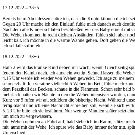
17.12.2022 – 38+5
Bereits beim Abendessen spüre ich, dass die Kontraktionen die ich se
Gegen 20 Uhr mache ich den Einlauf, fühle mich danach auch deutlic
Nachdem alle Kinder schlafen beschließen wir das Baby erneut mit G
Die Wehen kommen in recht dichten Abständen, fühlen sich aber noch
leicht kalt, ich möchte in die warme Wanne gehen. Dort gehen die W
ich schlafe sofort ein.
18.12.2022 – 38+6
Halb 2 wird das kranke Kind neben mir wach, weint. Gleichzeitig spür
feuern den Kamin nach, ich atme ein wenig. Schnell lassen die Wehen 
4.15 Uhr werde ich wieder von Wehen geweckt. Ich sage zu meinem M
schmerzhaft. Ich veratme vielleicht 5 Wehen im Bett, fühle mich zun
dem Pezziball das Becken, schaue in die Flammen. Schon sehr bald b
mehrfach hatten wir Nächte in den die Wehen intensiver wurden, dann
Kurz vor 5 rufen wir an, schildern die bisherige Nacht. Während unser
fertig macht und ich eine Nachricht schreiben soll, wenn sie sich wirk
5. 23 Uhr bitte ich sie losfahren. Nur wenige Minuten später setzt ei
um mich zu vergewissern.
Die Wehen nehmen an Fahrt auf, bald stehe ich im Raum, stütze mich 
mit, atme mit der Wehe. Ich spüre wie das Baby immer tiefer tritt, s
Unterschied.