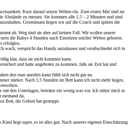
Zweisamkeit. Kurz darauf setzen Wehen ein. Zum ersten Mal sind sie
die Abstände zu messen. Sie kommen alle 1,5 – 2 Minuten und sind
ut auszuhalten. Gemeinsam liegen wir auf die Couch und spüren die
nimmt ab. Weg sind sie aber auf keinen Fall. Wir wollen unsere
waren die Babys 4 Stunden nach Einsetzen solcher Wehen geboren.
 erfolglos.
och wach, verspricht das Handy anzulassen und verabschiedet sich in
öllig klar, dass sie nicht kommen kann.
rsichert und hatte angeboten zu kommen, falls sie Zeit hat und
ben den man anrufen kann fühlt sich nicht gut an.
er stärker. Nach 1,5 Stunden im Bett kann ich nicht mehr liegen,
ckenwehen.
it den Unterlagen, bereiten ein wenig was vor. Ich stütze mich in
r niemand da.
s Bett, die Geburt hat gestoppt.
nd liegt super, es ist alles gut. Nach unserer eigenen Einschätzung