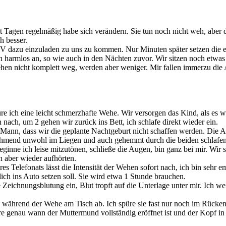
it Tagen regelmäßig habe sich verändern. Sie tun noch nicht weh, aber
h besser.
V dazu einzuladen zu uns zu kommen. Nur Minuten später setzen die ers
 harmlos an, so wie auch in den Nächten zuvor. Wir sitzen noch etwas
ehen nicht komplett weg, werden aber weniger. Mir fallen immerzu die
e ich eine leicht schmerzhafte Wehe. Wir versorgen das Kind, als es w
nach, um 2 gehen wir zurück ins Bett, ich schlafe direkt wieder ein.
ann, dass wir die geplante Nachtgeburt nicht schaffen werden. Die Ab
ehmend unwohl im Liegen und auch gehemmt durch die beiden schlafende
eginne ich leise mitzutönen, schließe die Augen, bin ganz bei mir. W
 aber wieder aufhörten.
es Telefonats lässt die Intensität der Wehen sofort nach, ich bin sehr
lich ins Auto setzen soll. Sie wird etwa 1 Stunde brauchen.
ne Zeichnungsblutung ein, Blut tropft auf die Unterlage unter mir. Ich 
während der Wehe am Tisch ab. Ich spüre sie fast nur noch im Rücken, 
püre genau wann der Muttermund vollständig eröffnet ist und der Kopf i