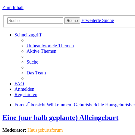
Zum Inhalt
Erweiterte Suche
Suche
Schnellzugriff
Unbeantwortete Themen
Aktive Themen
Suche
Das Team
FAQ
Anmelden
Registrieren
Foren-Übersicht
Willkommen!
Geburtsberichte
Hausgeburtsber
Eine (nur halb geplante) Alleingeburt
Moderator:
Hausgeburtsforum