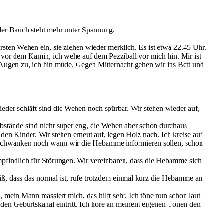
 der Bauch steht mehr unter Spannung.
ten Wehen ein, sie ziehen wieder merklich. Es ist etwa 22.45 Uhr.
 vor dem Kamin, ich wehe auf dem Pezziball vor mich hin. Mir ist
 Augen zu, ich bin müde. Gegen Mitternacht gehen wir ins Bett und
ieder schläft sind die Wehen noch spürbar. Wir stehen wieder auf,
stände sind nicht super eng, die Wehen aber schon durchaus
n Kinder. Wir stehen erneut auf, legen Holz nach. Ich kreise auf
ir schwanken noch wann wir die Hebamme informieren sollen, schon
 empfindlich für Störungen. Wir vereinbaren, dass die Hebamme sich
weiß, dass das normal ist, rufe trotzdem einmal kurz die Hebamme an
mein Mann massiert mich, das hilft sehr. Ich töne nun schon laut
n den Geburtskanal eintritt. Ich höre an meinem eigenen Tönen den