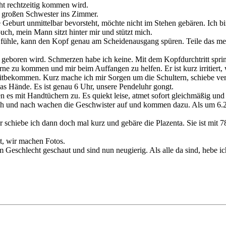
icht rechtzeitig kommen wird.
r großen Schwester ins Zimmer.
 Geburt unmittelbar bevorsteht, möchte nicht im Stehen gebären. Ich bi
ch, mein Mann sitzt hinter mir und stützt mich.
ch fühle, kann den Kopf genau am Scheidenausgang spüren. Teile das 
geboren wird. Schmerzen habe ich keine. Mit dem Kopfdurchtritt springt
ne zu kommen und mir beim Auffangen zu helfen. Er ist kurz irritiert,
t mitbekommen. Kurz mache ich mir Sorgen um die Schultern, schiebe v
as Hände. Es ist genau 6 Uhr, unsere Pendeluhr gongt.
n es mit Handtüchern zu. Es quiekt leise, atmet sofort gleichmäßig und
ch und nach wachen die Geschwister auf und kommen dazu. Als um 6.25
 schiebe ich dann doch mal kurz und gebäre die Plazenta. Sie ist mit 
t, wir machen Fotos.
Geschlecht geschaut und sind nun neugierig. Als alle da sind, hebe i