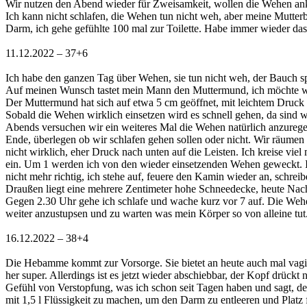
Wir nutzen den Abend wieder für Zweisamkeit, wollen die Wehen ankur
Ich kann nicht schlafen, die Wehen tun nicht weh, aber meine Mutter
Darm, ich gehe gefühlte 100 mal zur Toilette. Habe immer wieder das 
11.12.2022 – 37+6
Ich habe den ganzen Tag über Wehen, sie tun nicht weh, der Bauch spa
Auf meinen Wunsch tastet mein Mann den Muttermund, ich möchte wiss
Der Muttermund hat sich auf etwa 5 cm geöffnet, mit leichtem Druck is
Sobald die Wehen wirklich einsetzen wird es schnell gehen, da sind wi
Abends versuchen wir ein weiteres Mal die Wehen natürlich anzuregen
Ende, überlegen ob wir schlafen gehen sollen oder nicht. Wir räumen
nicht wirklich, eher Druck nach unten auf die Leisten. Ich kreise vi
ein. Um 1 werden ich von den wieder einsetzenden Wehen geweckt. Im
nicht mehr richtig, ich stehe auf, feuere den Kamin wieder an, schrei
Draußen liegt eine mehrere Zentimeter hohe Schneedecke, heute Nac
Gegen 2.30 Uhr gehe ich schlafe und wache kurz vor 7 auf. Die Wehen
weiter anzustupsen und zu warten was mein Körper so von alleine tut
16.12.2022 – 38+4
Die Hebamme kommt zur Vorsorge. Sie bietet an heute auch mal vagina
her super. Allerdings ist es jetzt wieder abschiebbar, der Kopf drüc
Gefühl von Verstopfung, was ich schon seit Tagen haben und sagt, der D
mit 1,5 l Flüssigkeit zu machen, um den Darm zu entleeren und Platz 