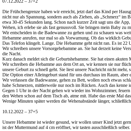
07.12.2022 – 37+2
Die Frühchengrenze haben wir erreicht, jetzt darf das Kind per Haus
nicht nur als Spannung, sondern auch als Ziehen, als „Schmerz“ im 
etwa 30-45 Sekunden lang. Schon nach kurzer Zeit sagt uns die App, da
Wehen, ich erlebe sie als fast genussvoll. Sie bringen mein Baby zu mi
Wir entscheiden in die Badewanne zu gehen und zu schauen was weiter 
Hebamme anrufen, nur mal so als Vorwarnung. Ob das wirklich Gebur
Das Telefon klingelt. Lange. Die Hebamme geht nicht ran. Es ist 22 U
Wir schreiben unsere Vorsorgehebamme an. Sie hat derzeit keine Versi
die Nacht.
Kurz danach meldet sich die Geburtshebamme. Sie hat einen akuten Mag
Wir schreiben die Hebamme aus dem Ort an, wir kennen sie nur flüchti
unsere Geburt zu schnell geht. Sie liest unsere Nachricht nicht mehr, sc
Die Option einer Alleingeburt stand für uns durchaus im Raum, aber 
Wir verlassen die Badewanne, gehen zu Bett, wollen noch etwas sch
habe Schmerzen, mittlerweile nur noch im Rücken. Auch das kenne ic
Gegen 1 Uhr in der Nacht gehen wir wieder ins Wohnzimmer, feuern d
den Wehen schon auf dem Tisch ab, atme mit. Habe das erste Mal das
Wenige Minuten später werden die Wehenabstände länger, schließlich 
10.12.2022 – 37+5
Unsere Hebamme ist wieder gesund, wir wollen unser Kind jetzt gerne
ist der Muttermund auf 4 cm eröffnet, wir tasten ausschließlich selber.