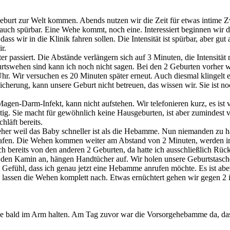
geburt zur Welt kommen. Abends nutzen wir die Zeit für etwas intime 
Bauch spürbar. Eine Wehe kommt, noch eine. Interessiert beginnen wir 
ss wir in die Klinik fahren sollen. Die Intensität ist spürbar, aber g
r.
passiert. Die Abstände verlängern sich auf 3 Minuten, die Intensität 
tswehen sind kann ich noch nicht sagen. Bei den 2 Geburten vorher 
hr. Wir versuchen es 20 Minuten später erneut. Auch diesmal klingelt es
cherung, kann unsere Geburt nicht betreuen, das wissen wir. Sie ist n
en-Darm-Infekt, kann nicht aufstehen. Wir telefonieren kurz, es ist v
g. Sie macht für gewöhnlich keine Hausgeburten, ist aber zumindest ve
hläft bereits.
eher weil das Baby schneller ist als die Hebamme. Nun niemanden zu ha
lafen. Die Wehen kommen weiter am Abstand von 2 Minuten, werden imm
h bereits von den anderen 2 Geburten, da hatte ich ausschließlich Rü
en Kamin an, hängen Handtücher auf. Wir holen unsere Geburtstasche m
 Gefühl, dass ich genau jetzt eine Hebamme anrufen möchte. Es ist abe
lassen die Wehen komplett nach. Etwas ernüchtert gehen wir gegen 2 in
 bald im Arm halten. Am Tag zuvor war die Vorsorgehebamme da, das Ki