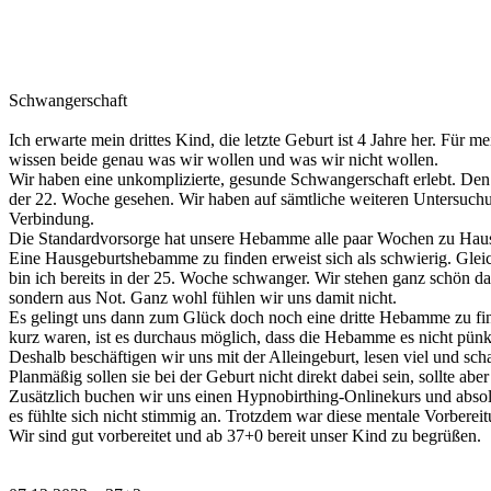
Schwangerschaft
Ich erwarte mein drittes Kind, die letzte Geburt ist 4 Jahre her. Für
wissen beide genau was wir wollen und was wir nicht wollen.
Wir haben eine unkomplizierte, gesunde Schwangerschaft erlebt. De
der 22. Woche gesehen. Wir haben auf sämtliche weiteren Untersuchun
Verbindung.
Die Standardvorsorge hat unsere Hebamme alle paar Wochen zu Hause 
Eine Hausgeburtshebamme zu finden erweist sich als schwierig. Gle
bin ich bereits in der 25. Woche schwanger. Wir stehen ganz schön da
sondern aus Not. Ganz wohl fühlen wir uns damit nicht.
Es gelingt uns dann zum Glück doch noch eine dritte Hebamme zu find
kurz waren, ist es durchaus möglich, dass die Hebamme es nicht pünkt
Deshalb beschäftigen wir uns mit der Alleingeburt, lesen viel und sc
Planmäßig sollen sie bei der Geburt nicht direkt dabei sein, sollte a
Zusätzlich buchen wir uns einen Hypnobirthing-Onlinekurs und absol
es fühlte sich nicht stimmig an. Trotzdem war diese mentale Vorbereitu
Wir sind gut vorbereitet und ab 37+0 bereit unser Kind zu begrüßen.