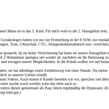
 meinen Mann ist es das 5. Kind. Für mich wird es die 2. Hausgeburt sei
n Gynäkologen haben wir nur zur Feststellung in der 8 SSW, zur ein
gen, Tests, Ultraschall, CTG, Strepptokokkenabstrich usw. verzichtet
gemacht, da sie keine Versicherung hat kann sie unsere Hausgeburt le
ich 2 Hebammen springen uns wieder ab, nachdem sie die Betreuung zu
 und erwägen unsere Möglichkeiten. In die Klinik wollen wir auf keine
en, sie hat allerdings einen Anfahrtsweg von einer Stunde. Da meine 
lich zu unserer Geburt schafft.
hauen Videos. Auch unsere 6 Kinder bereiten wir vor, sprechen viel üb
ber eines nachts wach werden wäre das eben auch so.
vieren diesen gemeinsam als Paar, hören regelmäßig die Hypnosen. (Kl
ng total gut.)