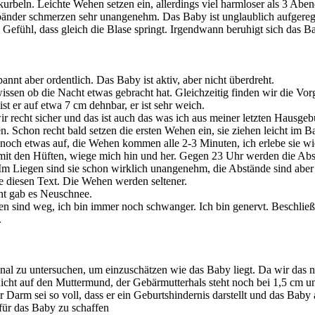
beln. Leichte Wehen setzen ein, allerdings viel harmloser als 3 Aben
bänder schmerzen sehr unangenehm. Das Baby ist unglaublich aufgeregt
Gefühl, dass gleich die Blase springt. Irgendwann beruhigt sich das B
nnt aber ordentlich. Das Baby ist aktiv, aber nicht überdreht.
en ob die Nacht etwas gebracht hat. Gleichzeitig finden wir die Vorg
t er auf etwa 7 cm dehnbar, er ist sehr weich.
r recht sicher und das ist auch das was ich aus meiner letzten Hausgeb
. Schon recht bald setzen die ersten Wehen ein, sie ziehen leicht im B
 noch etwas auf, die Wehen kommen alle 2-3 Minuten, ich erlebe sie w
el mit den Hüften, wiege mich hin und her. Gegen 23 Uhr werden die Abs
 Liegen sind sie schon wirklich unangenehm, die Abstände sind aber 
be diesen Text. Die Wehen werden seltener.
ht gab es Neuschnee.
 sind weg, ich bin immer noch schwanger. Ich bin genervt. Beschließe 
.
l zu untersuchen, um einzuschätzen wie das Baby liegt. Da wir das ni
kt nicht auf den Muttermund, der Gebärmutterhals steht noch bei 1,5 cm
arm sei so voll, dass er ein Geburtshindernis darstellt und das Baby am
für das Baby zu schaffen