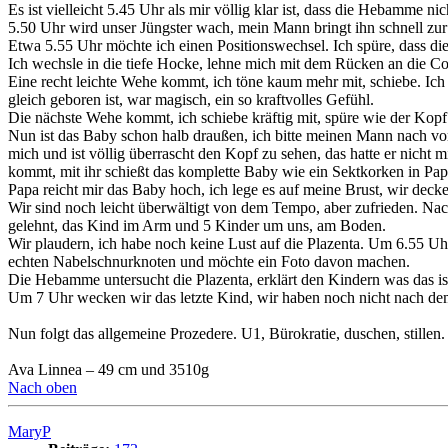
Es ist vielleicht 5.45 Uhr als mir völlig klar ist, dass die Hebamme n
5.50 Uhr wird unser Jüngster wach, mein Mann bringt ihn schnell zu
Etwa 5.55 Uhr möchte ich einen Positionswechsel. Ich spüre, dass die
Ich wechsle in die tiefe Hocke, lehne mich mit dem Rücken an die Cou
Eine recht leichte Wehe kommt, ich töne kaum mehr mit, schiebe. I
gleich geboren ist, war magisch, ein so kraftvolles Gefühl.
Die nächste Wehe kommt, ich schiebe kräftig mit, spüre wie der Kopf 
Nun ist das Baby schon halb draußen, ich bitte meinen Mann nach vor
mich und ist völlig überrascht den Kopf zu sehen, das hatte er nich
kommt, mit ihr schießt das komplette Baby wie ein Sektkorken in Pap
Papa reicht mir das Baby hoch, ich lege es auf meine Brust, wir decke
Wir sind noch leicht überwältigt von dem Tempo, aber zufrieden. Na
gelehnt, das Kind im Arm und 5 Kinder um uns, am Boden.
Wir plaudern, ich habe noch keine Lust auf die Plazenta. Um 6.55 Uhr
echten Nabelschnurknoten und möchte ein Foto davon machen.
Die Hebamme untersucht die Plazenta, erklärt den Kindern was das is
Um 7 Uhr wecken wir das letzte Kind, wir haben noch nicht nach dem 
Nun folgt das allgemeine Prozedere. U1, Bürokratie, duschen, stillen.
Ava Linnea – 49 cm und 3510g
Nach oben
MaryP