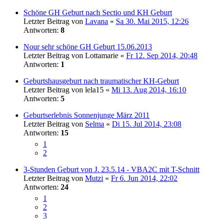
Schöne GH Geburt nach Sectio und KH Geburt
Letzter Beitrag von
Lavana
«
Sa 30. Mai 2015, 12:26
Antworten:
8
Nour sehr schöne GH Geburt 15.06.2013
Letzter Beitrag von
Lottamarie
«
Fr 12. Sep 2014, 20:48
Antworten:
1
Geburtshausgeburt nach traumatischer KH-Geburt
Letzter Beitrag von
lela15
«
Mi 13. Aug 2014, 16:10
Antworten:
5
Geburtserlebnis Sonnenjunge März 2011
Letzter Beitrag von
Selma
«
Di 15. Jul 2014, 23:08
Antworten:
15
1
2
3-Stunden Geburt von J. 23.5.14 - VBA2C mit T-Schnitt
Letzter Beitrag von
Mutzi
«
Fr 6. Jun 2014, 22:02
Antworten:
24
1
2
3