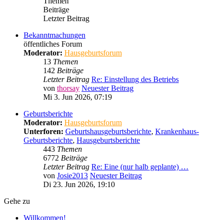
Themen
Beiträge
Letzter Beitrag
Bekanntmachungen
öffentliches Forum
Moderator:
Hausgeburtsforum
13
Themen
142
Beiträge
Letzter Beitrag
Re: Einstellung des Betriebs
von
thorsay
Neuester Beitrag
Mi 3. Jun 2026, 07:19
Geburtsberichte
Moderator:
Hausgeburtsforum
Unterforen:
Geburtshausgeburtsberichte
,
Krankenhaus-
Geburtsberichte
,
Hausgeburtsberichte
443
Themen
6772
Beiträge
Letzter Beitrag
Re: Eine (nur halb geplante) …
von
Josie2013
Neuester Beitrag
Di 23. Jun 2026, 19:10
Gehe zu
Willkommen!