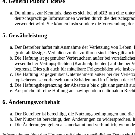
4. General Public License
Du nimmst zur Kenntnis, dass es sich bei phpBB um eine unter
deutschsprachige Informationen werden durch die deutschsprac
verwendet wird. Sie können insbesondere die Verwendung der S
5. Gewährleistung
Der Betreiber haftet mit Ausnahme der Verletzung von Leben, Kö
grob fahrlässiges Verhalten zurückzuführen sind. Dies gilt au
Die Haftung ist gegenüber Verbrauchern außer bei vorsätzlich
wesentlicher Vertragspflichten (Kardinalpflichten) auf die be
begrenzt. Dies gilt auch für mittelbare Folgeschäden wie ins
Die Haftung ist gegenüber Unternehmern außer bei der Verletzu
typischerweise vorhersehbaren Schäden und im Übrigen der Höh
Die Haftungsbegrenzung der Absätze a bis c gilt sinngemäß auc
Ansprüche für eine Haftung aus zwingendem nationalem Recht 
6. Änderungsvorbehalt
Der Betreiber ist berechtigt, die Nutzungsbedingungen und di
Der Nutzer ist berechtigt, den Änderungen zu widersprechen. I
Die Änderungen gelten als anerkannt und verbindlich, wenn d
Informationen über den Umgang mit deinen persönlichen Daten sind i