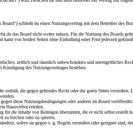
um.de:443“) wird zwischen dir und dem Betreiber ein Vertrag mit folge
Board“) schließt du einen Nutzungsvertrag mit dem Betreiber des Boar
fst du das Board nicht weiter nutzen. Für die Nutzung des Boards gelten
 kann von beiden Seiten ohne Einhaltung einer Frist jederzeit gekünd
 einfaches, zeitlich und räumlich unbeschränktes und unentgeltliches R
ch Kündigung des Nutzungsvertrages bestehen.
alte enthält, die gegen geltendes Recht oder die guten Sitten verstoßen. 
rwenden.
n gegen diese Nutzungsbedingungen oder anderer im Board veröffentli
in Hausverbot erteilen.
für die Inhalte von Beiträgen übernimmt, die er nicht selbst erstellt 
it zu löschen oder zu sperren.
uändern, sofern sie gegen o. g. Regeln verstoßen oder geeignet sind, 