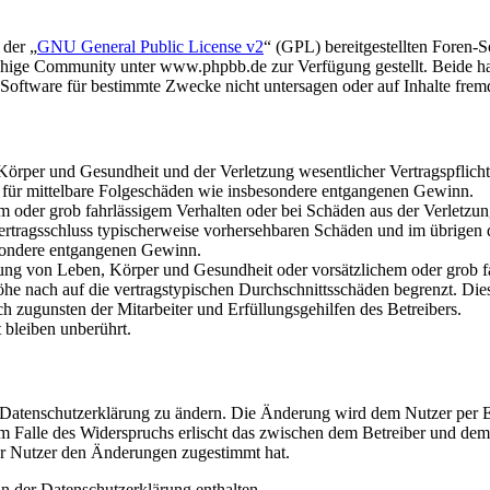
 der „
GNU General Public License v2
“ (GPL) bereitgestellten Foren
hige Community unter www.phpbb.de zur Verfügung gestellt. Beide hab
oftware für bestimmte Zwecke nicht untersagen oder auf Inhalte frem
rper und Gesundheit und der Verletzung wesentlicher Vertragspflichten
ch für mittelbare Folgeschäden wie insbesondere entgangenen Gewinn.
em oder grob fahrlässigem Verhalten oder bei Schäden aus der Verletz
i Vertragsschluss typischerweise vorhersehbaren Schäden und im übrigen
besondere entgangenen Gewinn.
ng von Leben, Körper und Gesundheit oder vorsätzlichem oder grob fah
e nach auf die vertragstypischen Durchschnittsschäden begrenzt. Dies
h zugunsten der Mitarbeiter und Erfüllungsgehilfen des Betreibers.
bleiben unberührt.
e Datenschutzerklärung zu ändern. Die Änderung wird dem Nutzer per E-
m Falle des Widerspruchs erlischt das zwischen dem Betreiber und dem 
er Nutzer den Änderungen zugestimmt hat.
n der Datenschutzerklärung enthalten.