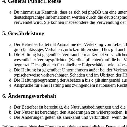
4. General Public License
Du nimmst zur Kenntnis, dass es sich bei phpBB um eine unter
deutschsprachige Informationen werden durch die deutschsprac
verwendet wird. Sie können insbesondere die Verwendung der S
5. Gewährleistung
Der Betreiber haftet mit Ausnahme der Verletzung von Leben, Kö
grob fahrlässiges Verhalten zurückzuführen sind. Dies gilt au
Die Haftung ist gegenüber Verbrauchern außer bei vorsätzlich
wesentlicher Vertragspflichten (Kardinalpflichten) auf die be
begrenzt. Dies gilt auch für mittelbare Folgeschäden wie ins
Die Haftung ist gegenüber Unternehmern außer bei der Verletzu
typischerweise vorhersehbaren Schäden und im Übrigen der Höh
Die Haftungsbegrenzung der Absätze a bis c gilt sinngemäß auc
Ansprüche für eine Haftung aus zwingendem nationalem Recht 
6. Änderungsvorbehalt
Der Betreiber ist berechtigt, die Nutzungsbedingungen und di
Der Nutzer ist berechtigt, den Änderungen zu widersprechen. I
Die Änderungen gelten als anerkannt und verbindlich, wenn d
Informationen über den Umgang mit deinen persönlichen Daten sind i