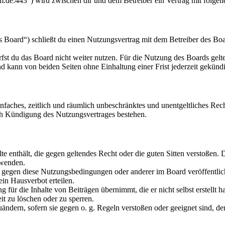
um.de:443“) wird zwischen dir und dem Betreiber ein Vertrag mit folge
Board“) schließt du einen Nutzungsvertrag mit dem Betreiber des Boar
fst du das Board nicht weiter nutzen. Für die Nutzung des Boards gelten
 kann von beiden Seiten ohne Einhaltung einer Frist jederzeit gekünd
 einfaches, zeitlich und räumlich unbeschränktes und unentgeltliches R
ch Kündigung des Nutzungsvertrages bestehen.
alte enthält, die gegen geltendes Recht oder die guten Sitten verstoßen. 
rwenden.
n gegen diese Nutzungsbedingungen oder anderer im Board veröffentli
in Hausverbot erteilen.
für die Inhalte von Beiträgen übernimmt, die er nicht selbst erstellt 
it zu löschen oder zu sperren.
uändern, sofern sie gegen o. g. Regeln verstoßen oder geeignet sind, 