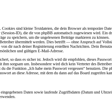
Cookies sind kleine Textdateien, die dein Browser als temporäre Datei
ssion-ID), die dir von phpBB automatisch zugewiesen wird. Ein dritt
räge zu speichern, um die ungelesenen Beiträge markieren zu können.
reiber übermittelt werden. Dies betrifft — ohne Anspruch auf Vollstän
 von dir nach deiner Registrierung erstellten Nachrichten. Dein Benu
sönlichen und gültigen E-Mail-Adresse.
ert, so dass es sicher ist. Jedoch wird dir empfohlen, dieses Passwor
it ihm sorgsam um. Insbesondere wird dich kein Vertreter des Betreibe
nst du die Funktion „Ich habe mein Passwort vergessen“ benutzen. Di
asswort an diese Adresse, mit dem du dann auf das Board zugreifen kan
ng eingegebenen Daten sowie laufende Zugriffsdaten (Datum und Uhrze
verwenden.