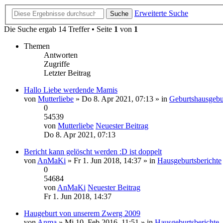
Erweiterte Suche
Suche
Die Suche ergab 14 Treffer • Seite
1
von
1
Themen
Antworten
Zugriffe
Letzter Beitrag
Hallo Liebe werdende Mamis
von
Mutterliebe
» Do 8. Apr 2021, 07:13 » in
Geburtshausgebur
0
54539
von
Mutterliebe
Neuester Beitrag
Do 8. Apr 2021, 07:13
Bericht kann gelöscht werden :D ist doppelt
von
AnMaKi
» Fr 1. Jun 2018, 14:37 » in
Hausgeburtsberichte
0
54684
von
AnMaKi
Neuester Beitrag
Fr 1. Jun 2018, 14:37
Haugeburt von unserem Zwerg 2009
von
Anma
» Mi 10. Feb 2016, 11:51 » in
Hausgeburtsberichte