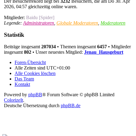
Der Besucherrekord liegt bei
3232
Besuchern, die am Do 30. Apr
2026, 04:57 gleichzeitig online waren.
Mitglieder:
Baidu [Spider]
Legende:
Administratoren
,
Globale Moderatoren
,
Moderatoren
Statistik
Beiträge insgesamt
207034
• Themen insgesamt
6457
• Mitglieder
insgesamt
802
• Unser neuestes Mitglied:
Jenau_Hausgeburt
Foren-Übersicht
Alle Zeiten sind
UTC+01:00
Alle Cookies löschen
Das Team
Kontakt
Powered by
phpBB
® Forum Software © phpBB Limited
ColorizeIt
.
Deutsche Übersetzung durch
phpBB.de